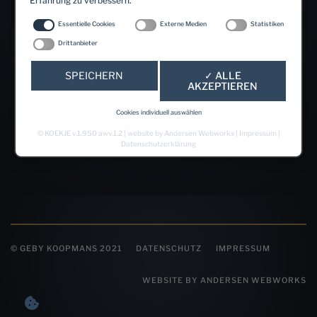
Erfahrung zu verbessern.
Abo
Add to cart
90
Essentielle Cookies
Externe Medien
Statistiken
-
Drittanbieter
12
Monate
SPEICHERN
✓ ALLE
AKZEPTIEREN
Laufzeit
quantity
Cookies individuell auswählen
©
KOEKJE
v.1.950 awv.1.2 | website by
Andersen Webworks
|
Impressum
|
Datenschutzerklärung
© GEBY KOOPMANS 2021
DATENSCHUTZ
IMPRESSUM
WEBSITE BY ANDERSEN WEBWORKS