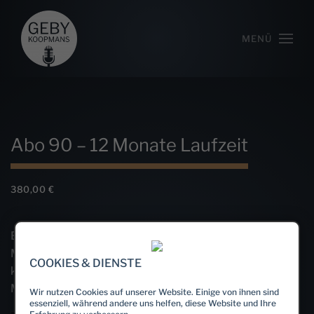
MENÜ
Abo 90 – 12 Monate Laufzeit
380,00
€
incl. 19% VAT
Bis zu 4 Vocalcoachings im Monat mit jeweils 90
Minuten. Das Abo hat eine Laufzeit von 12 Monaten und
COOKIES & DIENSTE
kann anschließend mit einer Kündigungsfrist von 2
Monaten abbestellt werden.
Wir nutzen Cookies auf unserer Website. Einige von ihnen sind
essenziell, während andere uns helfen, diese Website und Ihre