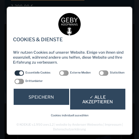
2.200,00
€
incl. 19% VAT
COOKIES & DIENSTE
Wir nutzen Cookies auf unserer Website. Einige von ihnen sind
essenziell, während andere uns helfen, diese Website und Ihre
Erfahrung zu verbessern.
Essentielle Cookies
Externe Medien
Statistiken
10ER TICKET (65,-/ JE EINHEIT)
Drittanbieter
650,00
€
incl. 19% VAT
SPEICHERN
✓ ALLE
AKZEPTIEREN
Cookies individuell auswählen
©
KOEKJE
v.1.950 awv.1.2 | website by
Andersen Webworks
|
Impressum
|
Datenschutzerklärung